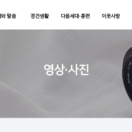
와 말씀
경건생활
다음세대∙훈련
이웃사랑
영상∙사진