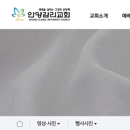
교회소개
예배
영상∙사진
행사사진