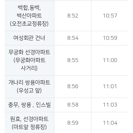
백합,동백,
벽산아파트
8:52
10:57
(오전초교정류장)
여성회관 건너
8:54
10:59
무궁화 선경아파트
(무궁화아파트
8:55
11:00
사거리)
개나리 쌍용아파트
8:56
11:01
(우성고 앞)
충무, 쌍용 , 인스빌
8:58
11:03
원효, 선경아파트
8:59
11:04
(마트앞 정류장)