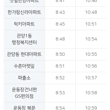
샛별한양아파트
8:41
10:46
한가람신라아파트
8:43
10:48
럭키아파트
8:45
10:51
관양1동
8:48
10:54
행정복지센터
관양동 현대아파트
8:50
10:55
수촌아랫길
8:51
10:56
파출소
8:52
10:57
운동장건너편
8:53
10:58
GS편의점
운동장 북문
8:54
10:59