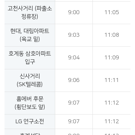
고천사거리 (파출소
9:00
11:05
정류장)
현대, 대림아파트
9:03
11:08
(육교 밑)
호계동 삼호아파트
9:04
11:09
입구
신사거리
9:06
11:11
(SK텔레콤)
홈에버 후문
9:07
11:12
(횡단보도 앞)
LG 연구소전
9:07
11:12