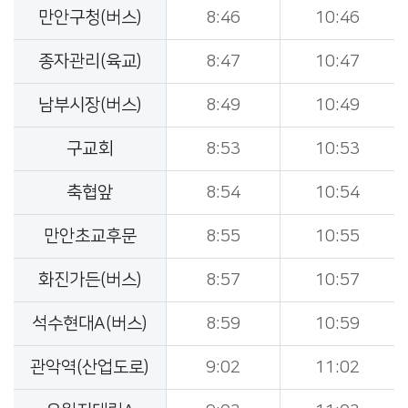
만안구청(버스)
8:46
10:46
종자관리(육교)
8:47
10:47
남부시장(버스)
8:49
10:49
구교회
8:53
10:53
축협앞
8:54
10:54
만안초교후문
8:55
10:55
화진가든(버스)
8:57
10:57
석수현대A(버스)
8:59
10:59
관악역(산업도로)
9:02
11:02