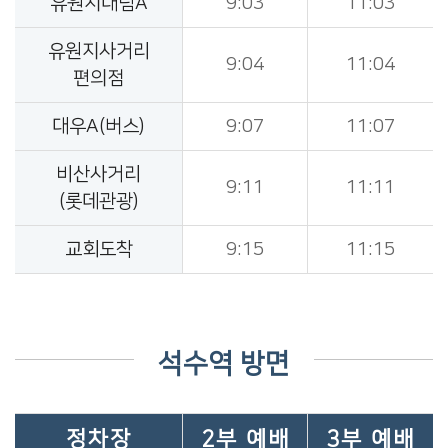
유원지대림A
9:03
11:03
유원지사거리
9:04
11:04
편의점
대우A(버스)
9:07
11:07
비산사거리
9:11
11:11
(롯데관광)
교회도착
9:15
11:15
석수역 방면
정차장
2부 예배
3부 예배