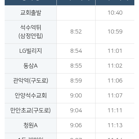
교회출발
10:40
석수역뒤
8:52
10:59
(삼정연립)
LG빌리지
8:54
11:01
동삼A
8:55
11:02
관악역(구도로)
8:59
11:06
안양석수교회
9:00
11:07
만안초교(구도로)
9:04
11:11
청원A
9:06
11:13