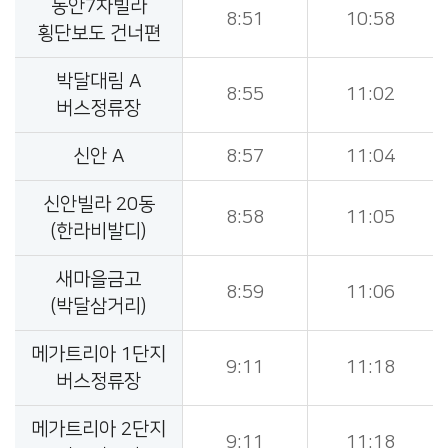
동안7차빌라
8:51
10:58
횡단보도 건너편
박달대림 A
8:55
11:02
버스정류장
신안 A
8:57
11:04
신안빌라 20동
8:58
11:05
(한라비발디)
새마을금고
8:59
11:06
(박달삼거리)
메가트리아 1단지
9:11
11:18
버스정류장
메가트리아 2단지
9:11
11:18