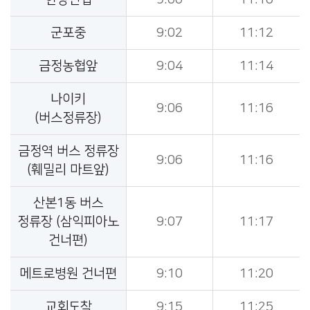
군포중
9:02
11:12
금정농협앞
9:04
11:14
나이키
9:06
11:16
(버스정류장)
금정역 버스 정류장
9:06
11:16
(훼밀리 마트앞)
산본1동 버스
정류장 (삼익피아노
9:07
11:17
건너편)
메트로병원 건너편
9:10
11:20
교회도착
9:15
11:25