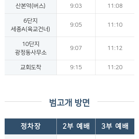
산본역(버스)
9:03
11:08
6단지
9:05
11:10
세종A(육교건너)
10단지
9:07
11:12
광정동사무소
교회도착
9:15
11:20
범고개 방면
정차장
2부 예배
3부 예배