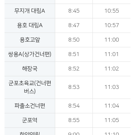
무지개 대림A
8:45
10:55
용호 대림A
8:47
10:57
용호고앞
8:50
11:00
쌍용A(상가건너편)
8:51
11:01
해장국
8:52
11:02
군포초육교(건너편
8:53
11:03
버스)
파출소건너편
8:54
11:04
군포역
8:55
11:05
한양연립
9:00
11:10