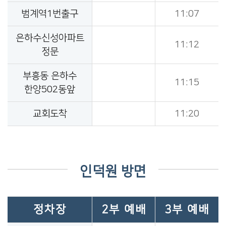
범계역1번출구
11:07
은하수신성아파트
11:12
정문
부흥동 은하수
11:15
한양502동앞
교회도착
11:20
인덕원 방면
정차장
2부 예배
3부 예배