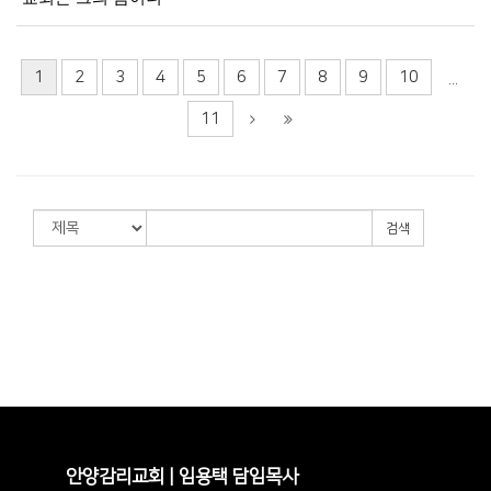
1
2
3
4
5
6
7
8
9
10
...
11
검색
안양감리교회 | 임용택 담임목사