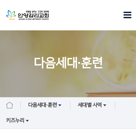
다음세대∙훈련
다음세대∙훈련
세대별 사역
키즈누리