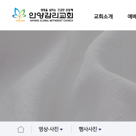
교회소개
예배
영상∙사진
행사사진