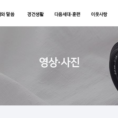
와 말씀
경건생활
다음세대∙훈련
이웃사랑
영상∙사진