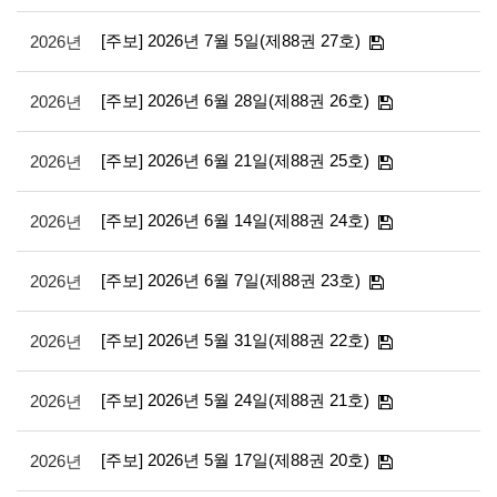
[주보] 2026년 7월 5일(제88권 27호)
2026년
[주보] 2026년 6월 28일(제88권 26호)
2026년
[주보] 2026년 6월 21일(제88권 25호)
2026년
[주보] 2026년 6월 14일(제88권 24호)
2026년
[주보] 2026년 6월 7일(제88권 23호)
2026년
[주보] 2026년 5월 31일(제88권 22호)
2026년
[주보] 2026년 5월 24일(제88권 21호)
2026년
[주보] 2026년 5월 17일(제88권 20호)
2026년