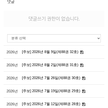
댓글
댓글쓰기 권한이 없습니다.
[주보] 2026년 8월 9일(제88권 32호)
2026년
[주보] 2026년 8월 2일(제88권 31호)
2026년
[주보] 2026년 7월 26일(제88권 30호)
2026년
[주보] 2026년 7월 19일(제88권 29호)
2026년
[주보] 2026년 7월 12일(제88권 28호)
2026년