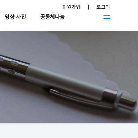
회원가입
|
로그인
영상∙사진
공동체나눔