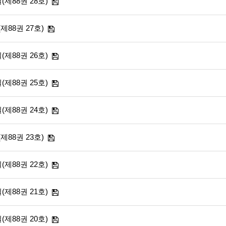
일(제88권 28호)
(제88권 27호)
일(제88권 26호)
일(제88권 25호)
일(제88권 24호)
(제88권 23호)
일(제88권 22호)
일(제88권 21호)
일(제88권 20호)