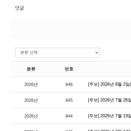
댓글
분류
번호
[주보] 2026년 8월 2일
2026년
846
[주보] 2026년 7월 26
2026년
845
[주보] 2026년 7월 19
2026년
844