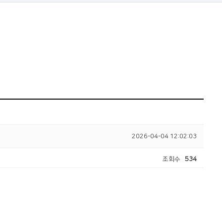
2026-04-04 12:02:03
조회수
534