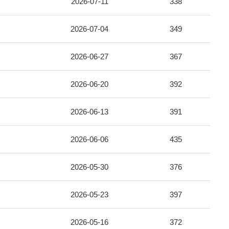
2026-07-11
338
2026-07-04
349
2026-06-27
367
2026-06-20
392
2026-06-13
391
2026-06-06
435
2026-05-30
376
2026-05-23
397
2026-05-16
372