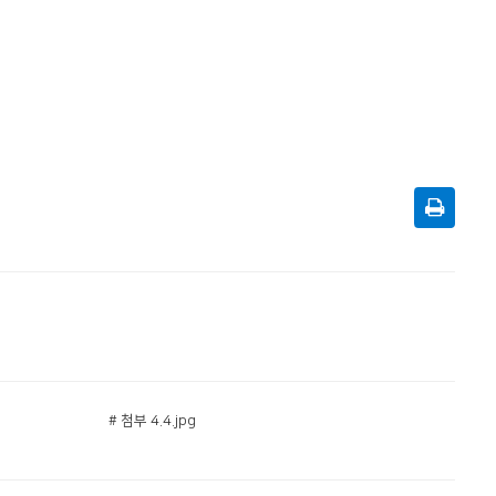
# 첨부 4.4.jpg